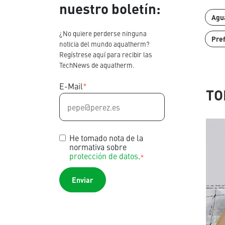
nuestro boletín:
Agu
¿No quiere perderse ninguna
Pre
noticia del mundo aquatherm?
Regístrese aquí para recibir las
TechNews de aquatherm.
Póngase en contacto con nosotros
E-Mail
*
TO
Encontrar socios internacionales
Blog
Ayudas a la planificación
Descargas
He tomado nota de la
normativa sobre
Noticias
protección de datos
.
*