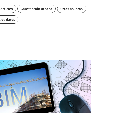
erficies
Calefacción urbana
Otros asuntos
 de datos