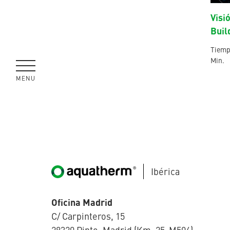
Visi
Buil
Tiempo
Min.
MENÚ
CERRAR
Ibérica
Oficina Madrid
C/ Carpinteros, 15
28320 Pinto, Madrid (Km. 25-M506)