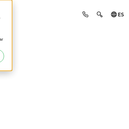
ES
y
ar