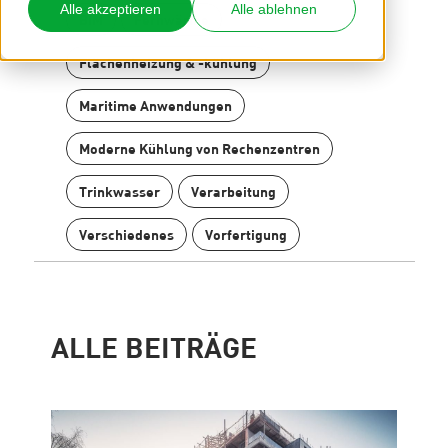
Alle akzeptieren
Alle ablehnen
BIM
Fernwärme
Flächenheizung & -kühlung
Maritime Anwendungen
Kontakt
Internationale Partner finden
Moderne Kühlung von Rechenzentren
Blog
Trinkwasser
Verarbeitung
Content Hub
Planungshilfen
Verschiedenes
Vorfertigung
Karriere
Downloads
News
ALLE BEITRÄGE