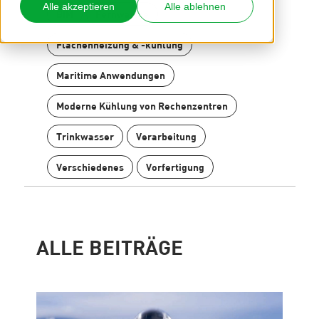
Alle akzeptieren
Alle ablehnen
BIM
Fernwärme
Flächenheizung & -kühlung
Maritime Anwendungen
Kontakt
Internationale Partner finden
Moderne Kühlung von Rechenzentren
Blog
Trinkwasser
Verarbeitung
Content Hub
Planungshilfen
Verschiedenes
Vorfertigung
Karriere
Downloads
News
ALLE BEITRÄGE