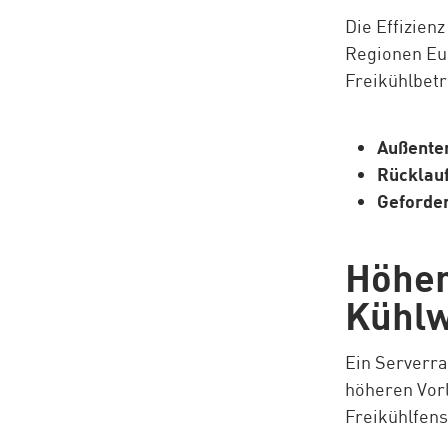
Die Effizien
Regionen Eur
Freikühlbetr
Außente
Rücklau
Geforde
Höher
Kühlw
Ein Serverra
höheren Vor
Freikühlfenst