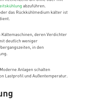
eitskühlung
abzuführen.
 oder das Rückkühlmedium kälter ist
dient.
n Kältemaschinen, deren Verdichter
mit deutlich weniger
bergangszeiten, in den
ung.
. Moderne Anlagen schalten
on Lastprofil und Außentemperatur.
lung