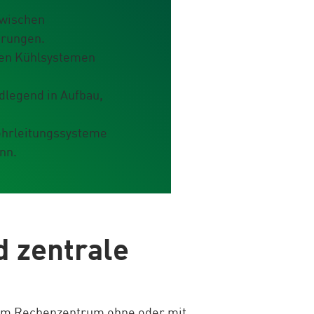
zwischen
rungen.
iden Kühlsystemen
dlegend in Aufbau,
ohrleitungssysteme
nn.
d zentrale
em Rechenzentrum ohne oder mit