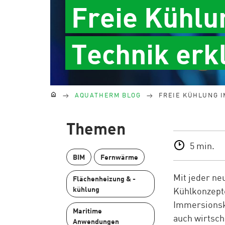
Freie Kühlu
Technik erk
Kontakt
AQUATHERM BLOG
FREIE KÜHLUNG I
Internationale Partner finden
Blog
Themen
Content Hub
5 min.
Planungshilfen
BIM
Fernwärme
Karriere
Downloads
Mit jeder ne
Flächenheizung & -
News
kühlung
Kühlkonzepte
Immersionsk
Maritime
auch wirtscha
Anwendungen