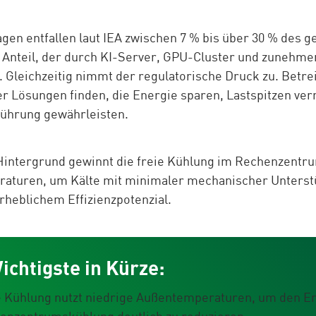
lagen entfallen laut IEA zwischen 7 % bis über 30 % des
n Anteil, der durch KI-Server, GPU-Cluster und zuneh
t. Gleichzeitig nimmt der regulatorische Druck zu. Bet
 Lösungen finden, die Energie sparen, Lastspitzen ver
ührung gewährleisten.
intergrund gewinnt die freie Kühlung im Rechenzentru
turen, um Kälte mit minimaler mechanischer Unterstüt
erheblichem Effizienzpotenzial.
ichtigste in Kürze:
e Kühlung nutzt niedrige Außentemperaturen, um den E