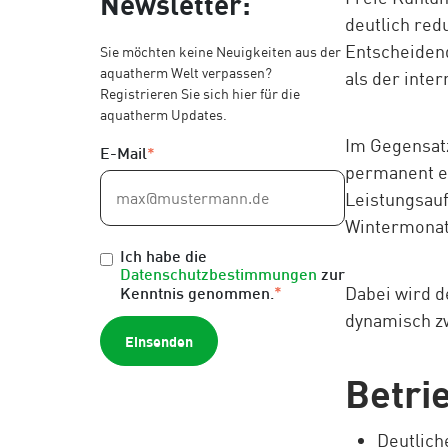
Newsletter:
deutlich red
Entscheidend
Sie möchten keine Neuigkeiten aus der
aquatherm Welt verpassen?
als der inte
Registrieren Sie sich hier für die
aquatherm Updates.
Im Gegensa
E-Mail
*
permanent el
Leistungsauf
Wintermonate
Ich habe die
Datenschutzbestimmungen
zur
Dabei wird d
*
Kenntnis genommen.
dynamisch z
Betri
Deutlich