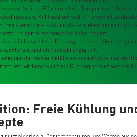
enzentrumskühlung deutlich zu reduzieren.
heidend für ihre Effizienz ist die Temperaturdifferenz 
nbedingungen, Kühlmedium und IT-Temperaturanforde
er Praxis wird freie Kühlung als Betriebsmodus in hybr
esetzt und durch mechanische Kälte ergänzt.
kte und indirekte freie Kühlung unterscheiden sich grun
ienzpotenzial und Standortabhängigkeit.
Auslegung der wassergeführten Infrastruktur und der R
immt, wie wirkungsvoll freie Kühlung genutzt werden ka
ition: Freie Kühlung un
epte
ng nutzt niedrige Außentemperaturen, um Wärme aus d