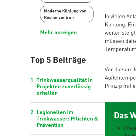
Moderne Kühlung von
In vielen An
Rechenzentren
Kühlung. Ei
Mehr anzeigen
weiter steig
müssen daher
Temperaturf
Top 5 Beiträge
Vor diesem H
Außentempera
1
Trinkwasserqualität in
Prinzip mit 
Projekten zuverlässig
erhalten
2
Legionellen im
Das W
Trinkwasser: Pflichten &
Prävention
Frei