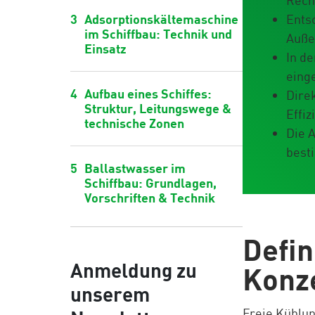
Rech
3
Adsorptionskältemaschine
Entsc
im Schiffbau: Technik und
Auße
Einsatz
In d
eing
4
Aufbau eines Schiffes:
Dire
Struktur, Leitungswege &
Effiz
technische Zonen
Die 
best
5
Ballastwasser im
Schiffbau: Grundlagen,
Vorschriften & Technik
Defin
Anmeldung zu
Konz
unserem
Freie Kühlu