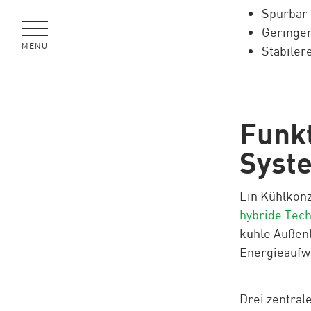
Spürbar 
Geringe
MENÜ
Stabile
SCHLIESSEN
Funkt
Syst
Ein Kühlkon
hybride Tec
kühle Außen
Energieaufw
Drei zentral