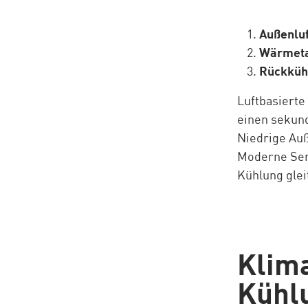
Außenlu
Wärmet
Rückküh
Luftbasierte
einen sekund
Niedrige Au
Moderne Sen
Kühlung glei
Klima
Kühl